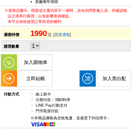
原廠兩年保固
※當商品圖示、標題或文案內容不一致時，請先詢問客服人員，待確認無
誤之後再行購買，以免影響會員權益。
本平台保留接受訂單與否的權利
1990
優惠特價
元
[
買貴通報
]
購買數量
加入購物車
立即結帳
加入黑白配
付款方式
線上刷卡
分期付款：3期0利率
LINE Pay行動支付
門市取貨付款
※本商品價格為含稅免運，並接受下列信用卡：