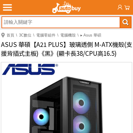
首頁
3C數位
電腦零組件
電腦機殼
▸ Asus 華碩
ASUS 華碩【A21 PLUS】玻璃透側 M-ATX機殼(支
援背插式主板)《黑》(顯卡長38/CPU高16.5)