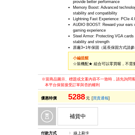
provide better performance
Memory Boost: Advanced technology 
stability and compatibility
Lightning Fast Experience: PCIe 4.
AUDIO BOOST: Reward your ears wit
gaming experience
Steel Armor: Protecting VGA cards 
stability and strength
原廠3+1年保固（延長保固方式請
小編提醒
☆裝機配★ 組合可以零買喔，不需要
※當商品圖示、標題或文案內容不一致時，請先詢問
本平台保留接受訂單與否的權利
5288
優惠特價
元
[
買貴通報
]
補貨中
付款方式
線上刷卡