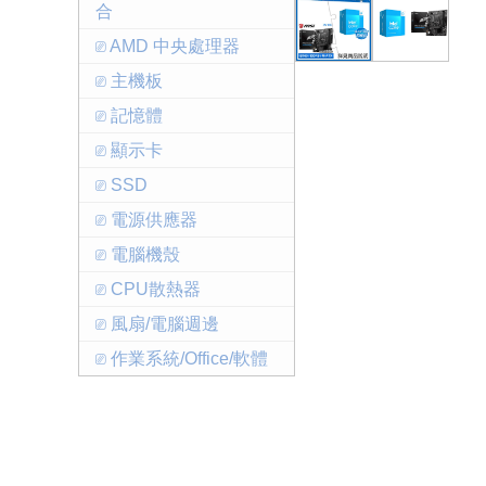
合
⎚ AMD 中央處理器
⎚ 主機板
⎚ 記憶體
⎚ 顯示卡
⎚ SSD
⎚ 電源供應器
⎚ 電腦機殼
⎚ CPU散熱器
⎚ 風扇/電腦週邊
⎚ 作業系統/Office/軟體