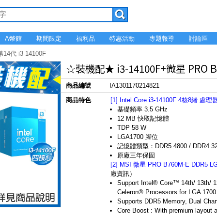
A幣館
期間限定
福利品
特惠活動
專題報導
討論區
第14代 i3-14100F
☆裝機配★ i3-14100F+微星 PRO B
商品編號
IA1301170214821
商品特色
[1] Intel Core i3-14100F 4核8
基礎頻率 3.5 GHz
12 MB 快取記憶體
TDP 58 W
LGA1700 腳位
記憶體類型：DDR5 4800 / DDR4 3200
原廠三年保固
[2] MSI 微星 PRO B760M-E DDR5 
廠資訊）
Support Intel® Core™ 14th/ 13th/ 
Celeron® Processors for LGA 1700
Supports DDR5 Memory, Dual Cha
Core Boost : With premium layout a