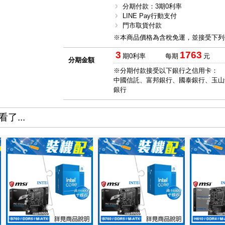
分期付款：3期0利率
LINE Pay行動支付
門市取貨付款
※本商品價格為含稅免運，並接受下列
3
1763
期0利率
每期
元
分期金額
※分期付款接受以下銀行之信用卡：
中國信託、富邦銀行、國泰銀行、玉山
銀行
了...