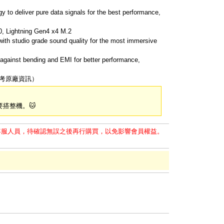
to deliver pure data signals for the best performance,
0, Lightning Gen4 x4 M.2
h studio grade sound quality for the most immersive
against bending and EMI for better performance,
參考原廠資訊）
搭整機。🐱
客服人員，待確認無誤之後再行購買，以免影響會員權益。