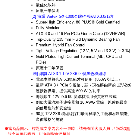
最佳化散熱
原廠一年保固
[2] 海韻 Vertex GX-1000金牌/全模/ATX3.0/12年
Super-High Efficiency, 80 PLUS® Gold Certified
Fully Modular
ATX 3.0 and 16-Pin PCIe Gen 5 Cable (12VHPWR)
Top-Quality 135 mm Fluid Dynamic Bearing Fan
Premium Hybrid Fan Control
Tight Voltage Regulation (12 V, 5 V and 3.3 V) [± 3 %]
Gold Plated High Current Terminal (MB, CPU and
PCIe)
原廠十二年保固
[贈] 海韻 ATX3.1 12V-2X6 90度黑色模組線
電源本體符合ATX3規範才可使用（850W及以上）
最新 ATX 3 / PCIe 5 規格，顯卡現在將由新的 12V-2x6
連接器供電。提供高達 600 W 的功率
海韻原生 12V-2x6 90 度線材採用優質材料製成
例如大電流端子連接器和 16 AWG 電線，以確保最高
的使用性能和安全性
90度 12V-2X6 模組線採用最高標準的工藝和材料製造,
遵循嚴格的規範
※當商品圖示、標題或文案內容不一致時，請先詢問客服人員，待確認無
誤之後再行購買，以免影響會員權益。