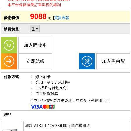
本平台保留接受訂單與否的權利
9088
優惠特價
元
[
買貴通報
]
購買數量
加入購物車
立即結帳
加入黑白配
付款方式
線上刷卡
分期付款：3期0利率
LINE Pay行動支付
門市取貨付款
※本商品價格為含稅免運，並接受下列信用卡：
贈品
海韻 ATX3.1 12V-2X6 90度黑色模組線