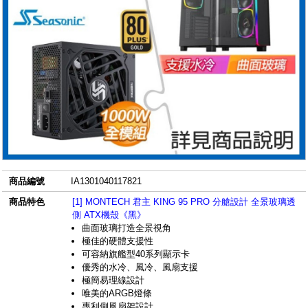
商品編號
IA1301040117821
商品特色
[1] MONTECH 君主 KING 95 PRO 分艙設計 全景玻璃透
側 ATX機殼《黑》
曲面玻璃打造全景視角
極佳的硬體支援性
可容納旗艦型40系列顯示卡
優秀的水冷、風冷、風扇支援
極簡易理線設計
唯美的ARGB燈條
專利側風扇架設計