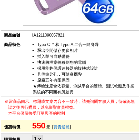
商品編號
IA1211090057821
商品特色
Type-C™ 和 Type-A 二合一隨身碟
釋出空間儲存更多相片
插入即可自動備份
快速將檔案轉移到您的電腦
採用能夠保護連接器的旋轉式設計
具備鑰匙孔，可隨身攜帶
原廠五年有限保固
★傳輸速度會依容量、測試平台的硬體、測試軟體及作業
系統的不同而有所差異
※當商品圖示、標題或文案內容不一致時，請先詢問客服人員，待確認無
誤之後再行購買，以免影響會員權益。
本平台保留接受訂單與否的權利
550
優惠特價
元
[
買貴通報
]
購買數量