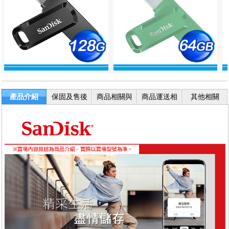
產品介紹
保固及售後
商品相關與
商品運送相
其他相關
服務
退換貨
關