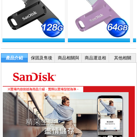
產品介紹
保固及售後
商品相關與
商品運送相
其他相關
服務
退換貨
關