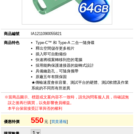
商品編號
IA1211090055821
商品特色
Type-C™ 和 Type-A 二合一隨身碟
釋出空間儲存更多相片
插入即可自動備份
快速將檔案轉移到您的電腦
採用能夠保護連接器的旋轉式設計
具備鑰匙孔，可隨身攜帶
原廠五年有限保固
★傳輸速度會依容量、測試平台的硬體、測試軟體及作業
系統的不同而有所差異
※當商品圖示、標題或文案內容不一致時，請先詢問客服人員，待確認無
誤之後再行購買，以免影響會員權益。
本平台保留接受訂單與否的權利
550
優惠特價
元
[
買貴通報
]
購買數量