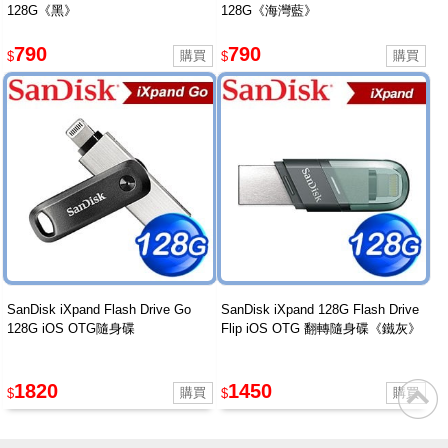
128G《黑》
128G《海灣藍》
790
790
$
$
SanDisk iXpand Flash Drive Go
SanDisk iXpand 128G Flash Drive
128G iOS OTG隨身碟
Flip iOS OTG 翻轉隨身碟《鐵灰》
1820
1450
$
$