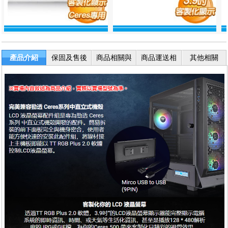
產品介紹
保固及售後
商品相關與
商品運送相
其他相關
服務
退換貨
關