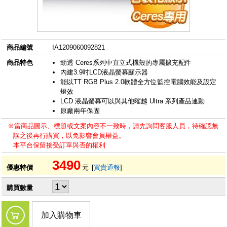
商品編號
IA1209060092821
商品特色
勁透 Ceres系列中直立式機殼的專屬擴充配件
內建3.9吋LCD液晶螢幕顯示器
能以TT RGB Plus 2.0軟體全方位監控電腦效能及設定
燈效
LCD 液晶螢幕可以與其他曜越 Ultra 系列產品連動
原廠兩年保固
※當商品圖示、標題或文案內容不一致時，請先詢問客服人員，待確認無
誤之後再行購買，以免影響會員權益。
本平台保留接受訂單與否的權利
3490
優惠特價
元
[
買貴通報
]
購買數量
加入購物車