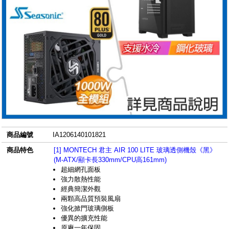
商品編號
IA1206140101821
商品特色
[1] MONTECH 君主 AIR 100 LITE 玻璃透側機殼《黑》
(M-ATX/顯卡長330mm/CPU高161mm)
超細網孔面板
強力散熱性能
經典簡潔外觀
兩顆高品質預裝風扇
強化掀門玻璃側板
優異的擴充性能
原廠一年保固