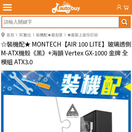
首頁
3C數位
裝機配★最划算
♚最新上架ⓃⒺⓌ
☆裝機配★ MONTECH【AIR 100 LITE】玻璃透側
M-ATX機殼《黑》+海韻 Vertex GX-1000 金牌 全
模組 ATX3.0