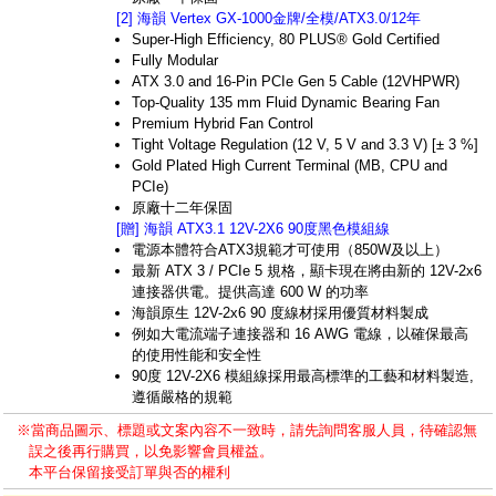
[2] 海韻 Vertex GX-1000金牌/全模/ATX3.0/12年
Super-High Efficiency, 80 PLUS® Gold Certified
Fully Modular
ATX 3.0 and 16-Pin PCIe Gen 5 Cable (12VHPWR)
Top-Quality 135 mm Fluid Dynamic Bearing Fan
Premium Hybrid Fan Control
Tight Voltage Regulation (12 V, 5 V and 3.3 V) [± 3 %]
Gold Plated High Current Terminal (MB, CPU and
PCIe)
原廠十二年保固
[贈] 海韻 ATX3.1 12V-2X6 90度黑色模組線
電源本體符合ATX3規範才可使用（850W及以上）
最新 ATX 3 / PCIe 5 規格，顯卡現在將由新的 12V-2x6
連接器供電。提供高達 600 W 的功率
海韻原生 12V-2x6 90 度線材採用優質材料製成
例如大電流端子連接器和 16 AWG 電線，以確保最高
的使用性能和安全性
90度 12V-2X6 模組線採用最高標準的工藝和材料製造,
遵循嚴格的規範
※當商品圖示、標題或文案內容不一致時，請先詢問客服人員，待確認無
誤之後再行購買，以免影響會員權益。
本平台保留接受訂單與否的權利