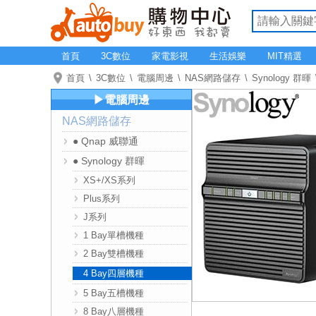
首頁
3C數位
家電影視
生活娛樂
MIT精選
首頁
3C數位
電腦周邊
NAS網路儲存
Synology 群暉
▶電腦周邊
NAS網路儲存
● Qnap 威聯通
● Synology 群暉
XS+/XS系列
Plus系列
J系列
1 Bay單槽機種
2 Bay雙槽機種
4 Bay四層機種
5 Bay五槽機種
8 Bay八層機種