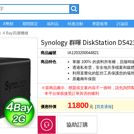
A幣館
期間限定
福利品
特惠活動
專題報導
討論區
4 Bay四層機種
Synology 群暉 DiskStation D
商品編號
IA1203200044821
商品特色
掌握 100% 的資料所有權，且隨
透過私有雲，安全地共享檔案和媒
利用直覺化的監控工具保護您的場所，
原廠兩年保固
※當商品圖示、標題或文案內容不一致時，請先詢問
本平台保留接受訂單與否的權利
11800
優惠特價
元
[
買貴通報
]
協助訂購