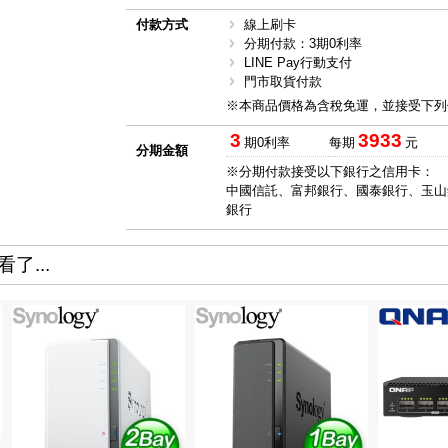
付款方式
線上刷卡
分期付款：3期0利率
LINE Pay行動支付
門市取貨付款
※本商品價格為含稅免運，並接受下列
3
3933
期0利率
每期
元
分期金額
※分期付款接受以下銀行之信用卡：
中國信託、富邦銀行、國泰銀行、玉山
銀行
了...