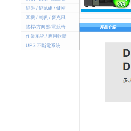
鍵盤 / 鍵鼠組 / 鍵帽
耳機 / 喇叭 / 麥克風
搖桿/方向盤/電競椅
產品介紹
作業系統 / 應用軟體
UPS 不斷電系統