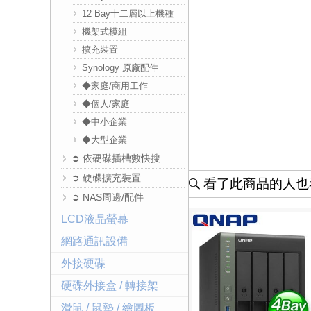
12 Bay十二層以上機種
機架式模組
擴充裝置
Synology 原廠配件
◆家庭/商用工作
◆個人/家庭
◆中小企業
◆大型企業
➲ 依硬碟插槽數快搜
➲ 硬碟擴充裝置
看了此商品的人也看
➲ NAS周邊/配件
LCD液晶螢幕
網路通訊設備
外接硬碟
硬碟外接盒 / 轉接架
滑鼠 / 鼠墊 / 繪圖板