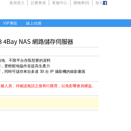
會員登入
註冊會員
客服中心
購物車(
0
)
加入
VIP專區
線上估價
S423 4Bay NAS 網路儲存伺服器
時隨地、不限平台存取想要的資料
體，更輕鬆地協作並提高生產力
同時可儲存來自多達 30 台 IP 攝影機的錄影畫面
客服人員，待確認無誤之後再行購買，以免影響會員權益。