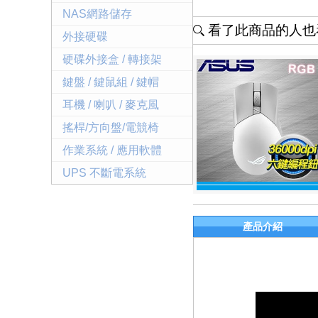
NAS網路儲存
看了此商品的人也看
外接硬碟
硬碟外接盒 / 轉接架
鍵盤 / 鍵鼠組 / 鍵帽
耳機 / 喇叭 / 麥克風
搖桿/方向盤/電競椅
作業系統 / 應用軟體
UPS 不斷電系統
產品介紹