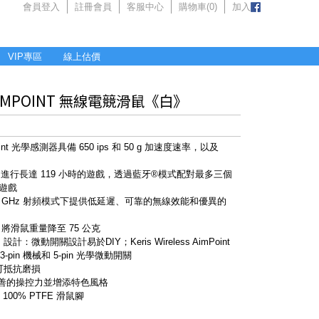
會員登入
註冊會員
客服中心
購物車(
0
)
加入
VIP專區
線上估價
ss AIMPOINT 無線電競滑鼠《白》
Point 光學感測器具備 650 ips 和 50 g 加速度速率，以及
RF 進行長達 119 小時的遊戲，透過藍牙®模式配對最多三個
及遊戲
 2.4 GHz 射頻模式下提供低延遲、可靠的無線效能和優異的
滑鼠重量降至 75 公克
微動開關設計易於DIY；Keris Wireless AimPoint
in 機械和 5-pin 光學微動開關
，可抵抗磨損
完善的操控力並增添特色風格
 100% PTFE 滑鼠腳