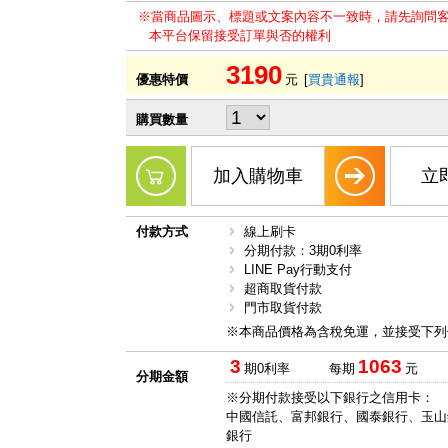
※當商品圖示、標題或文案內容不一致時，請先詢問
本平台保留接受訂單與否的權利
3190
優惠特價
元
[
買貴通報
]
購買數量
加入購物車
立
付款方式
線上刷卡
分期付款：3期0利率
LINE Pay行動支付
超商取貨付款
門市取貨付款
※本商品價格為含稅免運，並接受下列
3
1063
期0利率
每期
元
分期金額
※分期付款接受以下銀行之信用卡：
中國信託、富邦銀行、國泰銀行、玉山
銀行