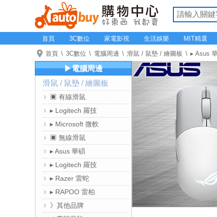
首頁
3C數位
家電影視
生活娛樂
MIT精選
首頁
3C數位
電腦周邊
滑鼠 / 鼠墊 / 繪圖板
▸ Asus 
▶電腦周邊
滑鼠 / 鼠墊 / 繪圖板
▣ 有線滑鼠
▸ Logitech 羅技
▸ Microsoft 微軟
▣ 無線滑鼠
▸ Asus 華碩
▸ Logitech 羅技
▸ Razer 雷蛇
▸ RAPOO 雷柏
》其他品牌