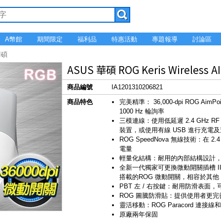
A幣館
期間限定
福利品
特惠活動
專題報導
討論區
華碩
ASUS 華碩 ROG Keris Wirele
商品編號
IA1201310206821
商品特色
完美精準： 36,000‑dpi ROG Aim
1000 Hz 輪詢率
三模連線：使用低延遲 2.4 GHz 
裝置，或使用有線 USB 進行充電
ROG SpeedNova 無線技術：在
電量
輕量化結構：耐用的內部結構設計，將
全新一代獨家可更換微動開關插槽 II 設計：
搭載的ROG 微動開關，相容於其他 3-p
PBT 左 / 右按鍵：耐用防滑表面
ROG 圖騰防滑貼：提供使用者更
靈活移動：ROG Paracord 連接線和
原廠兩年保固