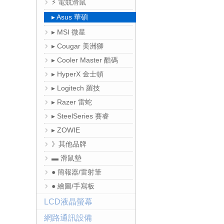
⚡ 電競滑鼠
▸ Asus 華碩
▸ MSI 微星
▸ Cougar 美洲獅
▸ Cooler Master 酷碼
▸ HyperX 金士頓
▸ Logitech 羅技
▸ Razer 雷蛇
▸ SteelSeries 賽睿
▸ ZOWIE
》其他品牌
▬ 滑鼠墊
● 簡報器/雷射筆
● 繪圖/手寫板
LCD液晶螢幕
網路通訊設備