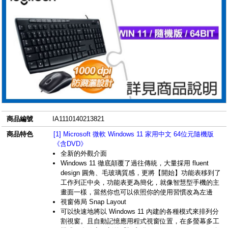
商品編號
IA1110140213821
商品特色
[1] Microsoft 微軟 Windows 11 家用中文 64位元隨機版
《含DVD》
全新的外觀介面
Windows 11 徹底顛覆了過往傳統，大量採用 fluent
design 圓角、毛玻璃質感，更將【開始】功能表移到了
工作列正中央，功能表更為簡化，就像智慧型手機的主
畫面一樣，當然你也可以依照你的使用習慣改為左邊
視窗佈局 Snap Layout
可以快速地將以 Windows 11 內建的各種模式來排列分
割視窗。且自動記憶應用程式視窗位置，在多螢幕多工