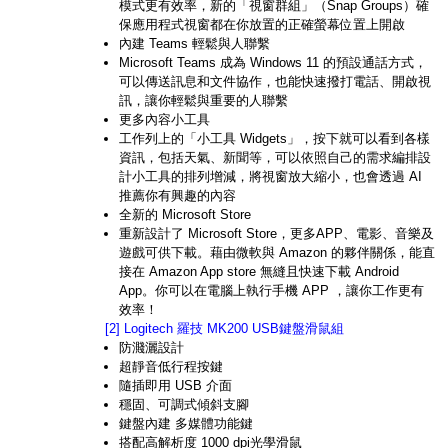
模式更有效率，新的「視窗群組」（Snap Groups）確
保應用程式視窗都在你放置的正確螢幕位置上開啟
內建 Teams 輕鬆與人聯繫
Microsoft Teams 成為 Windows 11 的預設通話方式，
可以傳送訊息和文件協作，也能快速撥打電話、開啟視
訊，讓你輕鬆與重要的人聯繫
更多內容小工具
工作列上的「小工具 Widgets」，按下就可以看到各樣
資訊，包括天氣、新聞等，可以依照自己的需求編排設
計小工具的排列增減，將視窗放大縮小，也會透過 AI
推薦你有興趣的內容
全新的 Microsoft Store
重新設計了 Microsoft Store，更多APP、電影、音樂及
遊戲可供下載。藉由微軟與 Amazon 的夥伴關係，能直
接在 Amazon App store 無縫且快速下載 Android
App。你可以在電腦上執行手機 APP ，讓你工作更有
效率！
[2] Logitech 羅技 MK200 USB鍵盤滑鼠組
防濺灑設計
超靜音低行程按鍵
隨插即用 USB 介面
穩固、可調式傾斜支腳
鍵盤內建 多媒體功能鍵
搭配高解析度 1000 dpi光學滑鼠