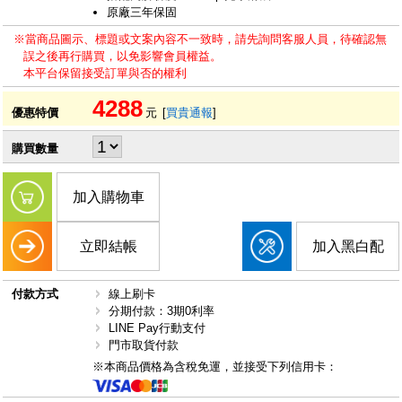
原廠三年保固
※當商品圖示、標題或文案內容不一致時，請先詢問客服人員，待確認無
誤之後再行購買，以免影響會員權益。
本平台保留接受訂單與否的權利
4288
優惠特價
元
[
買貴通報
]
購買數量
加入購物車
立即結帳
加入黑白配
付款方式
線上刷卡
分期付款：3期0利率
LINE Pay行動支付
門市取貨付款
※本商品價格為含稅免運，並接受下列信用卡：