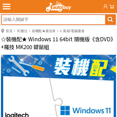
首頁
3C數位
裝機配★最划算
⎚ 風扇/電腦週邊
☆裝機配★ Windows 11 64bit 隨機版《含DVD》
+羅技 MK200 鍵鼠組