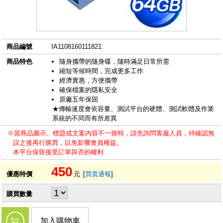
商品編號
IA1108160111821
商品特色
隨身攜帶的隨身碟，隨時滿足日常所需
縮短等候時間，完成更多工作
經濟實惠，方便攜帶
確保檔案的隱私安全
原廠五年保固
★傳輸速度會依容量、測試平台的硬體、測試軟體及作業
系統的不同而有所差異
※當商品圖示、標題或文案內容不一致時，請先詢問客服人員，待確認無
誤之後再行購買，以免影響會員權益。
本平台保留接受訂單與否的權利
450
優惠特價
元
[
買貴通報
]
購買數量
加入購物車