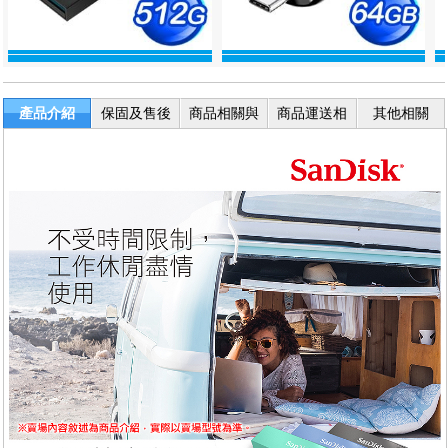
產品介紹
保固及售後
商品相關與
商品運送相
其他相關
服務
退換貨
關