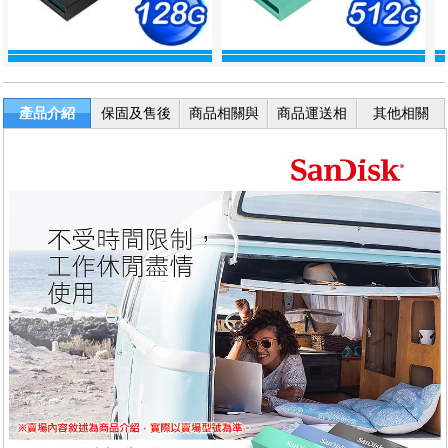
產品介紹
保固及售後
商品相關與
商品運送相
其他相關
服務
退換貨
關