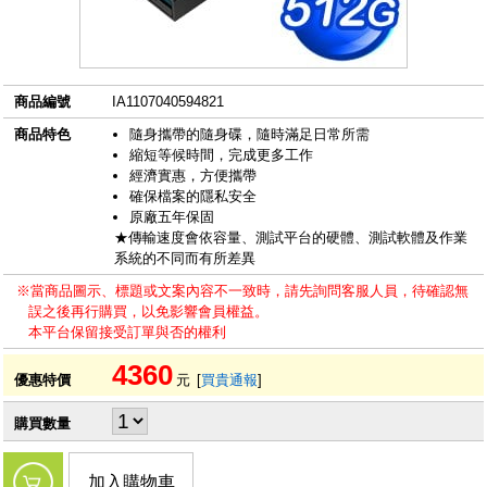
商品編號
IA1107040594821
商品特色
隨身攜帶的隨身碟，隨時滿足日常所需
縮短等候時間，完成更多工作
經濟實惠，方便攜帶
確保檔案的隱私安全
原廠五年保固
★傳輸速度會依容量、測試平台的硬體、測試軟體及作業
系統的不同而有所差異
※當商品圖示、標題或文案內容不一致時，請先詢問客服人員，待確認無
誤之後再行購買，以免影響會員權益。
本平台保留接受訂單與否的權利
4360
優惠特價
元
[
買貴通報
]
購買數量
加入購物車