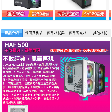
產品介紹
保固及售後
商品相關與
商品運送相
其他相關
服務
退換貨
關