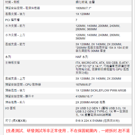
(生產測試、研發測試等非正常使用，不在保固範圍內，一經拆封.恕不退