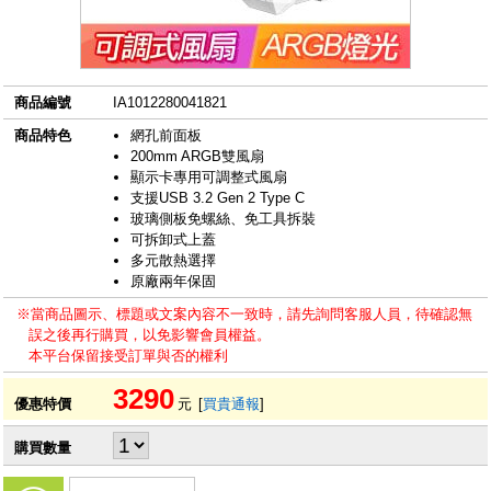
商品編號
IA1012280041821
商品特色
網孔前面板
200mm ARGB雙風扇
顯示卡專用可調整式風扇
支援USB 3.2 Gen 2 Type C
玻璃側板免螺絲、免工具拆裝
可拆卸式上蓋
多元散熱選擇
原廠兩年保固
※當商品圖示、標題或文案內容不一致時，請先詢問客服人員，待確認無
誤之後再行購買，以免影響會員權益。
本平台保留接受訂單與否的權利
3290
優惠特價
元
[
買貴通報
]
購買數量