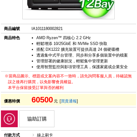
商品編號
IA1011180002821
商品特色
AMD Ryzen™ 四核心 2.2 GHz
輕鬆增添 10/25GbE 和 NVMe SSD 快取
搭配 DX1222 擴充裝置可提供高達 24 個硬碟槽
透過集中式平台管理、同步和分享多個裝置中的檔案
管理部署的健康狀況，輕鬆集中管理更新
使用智慧監控與影項管理工具，保護家庭或企業安全
※當商品圖示、標題或文案內容不一致時，請先詢問客服人員，待確認無
誤之後再行購買，以免影響會員權益。
本平台保留接受訂單與否的權利
60500
優惠特價
元
[
買貴通報
]
協助訂購
付款方式
線上刷卡