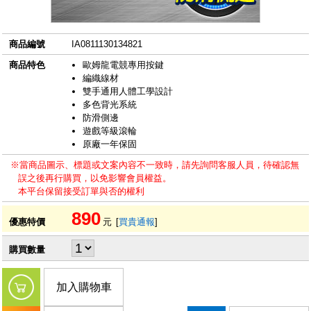
商品編號
IA0811130134821
商品特色
歐姆龍電競專用按鍵
編織線材
雙手通用人體工學設計
多色背光系統
防滑側邊
遊戲等級滾輪
原廠一年保固
※當商品圖示、標題或文案內容不一致時，請先詢問客服人員，待確認無
誤之後再行購買，以免影響會員權益。
本平台保留接受訂單與否的權利
890
優惠特價
元
[
買貴通報
]
購買數量
加入購物車