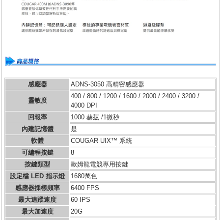
感應器
ADNS-3050 高精密感應器
400 / 800 / 1200 / 1600 / 2000 / 2400 / 3200 /
靈敏度
4000 DPI
回報率
1000 赫茲 /1微秒
內建記憶體
是
軟體
COUGAR UIX™ 系統
可編程按鍵
8
按鍵類型
歐姆龍電競專用按鍵
設定檔 LED 指示燈
1680萬色
感應器採樣頻率
6400 FPS
最大追蹤速度
60 IPS
最大加速度
20G