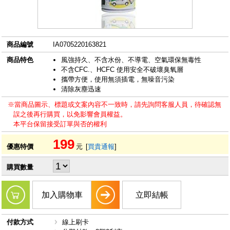
商品編號
IA0705220163821
商品特色
風強持久、不含水份、不導電、空氣環保無毒性
不含CFC.、HCFC 使用安全不破壞臭氧層
攜帶方便，使用無須插電，無噪音污染
清除灰塵迅速
※當商品圖示、標題或文案內容不一致時，請先詢問客服人員，待確認無
誤之後再行購買，以免影響會員權益。
本平台保留接受訂單與否的權利
199
優惠特價
元
[
買貴通報
]
購買數量
加入購物車
立即結帳
付款方式
線上刷卡