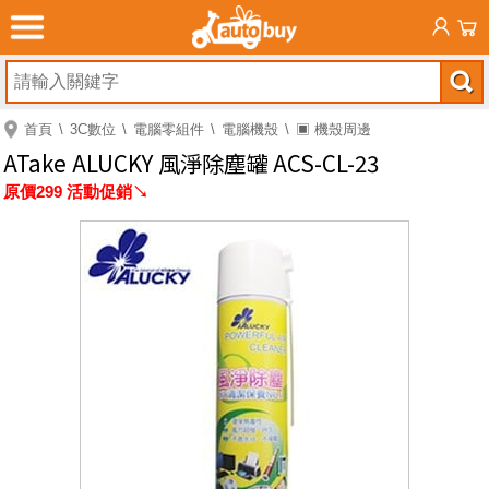
首頁
3C數位
電腦零組件
電腦機殼
▣ 機殼周邊
ATake ALUCKY 風淨除塵罐 ACS-CL-23
原價299 活動促銷↘