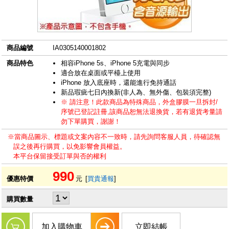
商品編號
IA0305140001802
商品特色
相容iPhone 5s、iPhone 5充電與同步
適合放在桌面或平檯上使用
iPhone 放入底座時，還能進行免持通話
新品瑕疵七日內換新(非人為、無外傷、包裝須完整)
※ 請注意！此款商品為特殊商品，外盒膠膜一旦拆封/
序號已登記註冊,該商品恕無法退換貨，若有退貨考量請
勿下單購買，謝謝！
※當商品圖示、標題或文案內容不一致時，請先詢問客服人員，待確認無
誤之後再行購買，以免影響會員權益。
本平台保留接受訂單與否的權利
990
優惠特價
元
[
買貴通報
]
購買數量
加入購物車
立即結帳