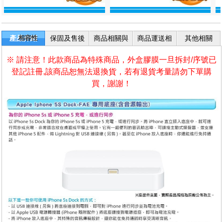
產品介紹
相容性
保固及售後
商品相關與
商品運送相
其他相關
服務
退換貨
關
※ 請注意！此款商品為特殊商品，外盒膠膜一旦拆封/序號已
登記註冊,該商品恕無法退換貨，若有退貨考量請勿下單購
買，謝謝！