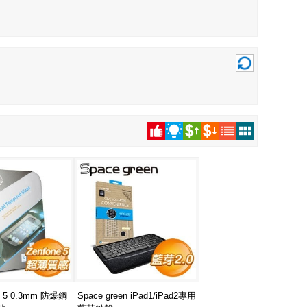
e 5 0.3mm 防爆鋼
Space green iPad1/iPad2專用