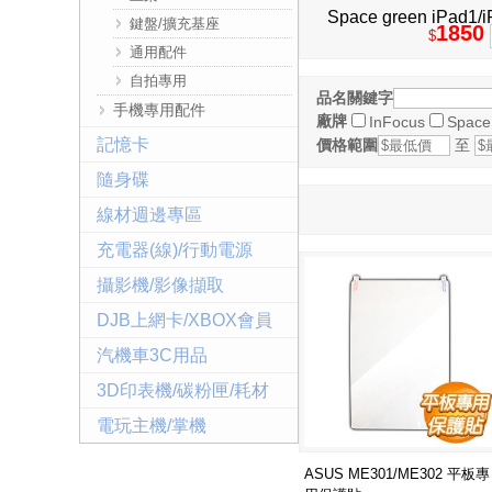
Space green iPa
鍵盤/擴充基座
1850
$
通用配件
自拍專用
品名關鍵字
手機專用配件
廠牌
InFocus
Space
記憶卡
價格範圍
至
隨身碟
線材週邊專區
充電器(線)/行動電源
攝影機/影像擷取
DJB上網卡/XBOX會員
汽機車3C用品
3D印表機/碳粉匣/耗材
電玩主機/掌機
ASUS ME301/ME302 平板專