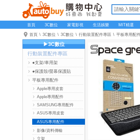
首頁
3C數位
家電影視
生活娛樂
MIT精選
首頁
3C數位
3C數位
行動裝置配件專區
平板專用配
▶3C數位
行動裝置配件專區
●支架/車用架
●保護殼/螢幕保護貼
平板專用配件
Apple專用皮套
Apple專用配件
SAMSUNG專用配件
ASUS專用皮套
ASUS專用配件
影像/資料傳輸
立架