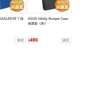
SASLEEVE 7 保
ASUS Infinity Bumper Case
保護套《灰》
490
$