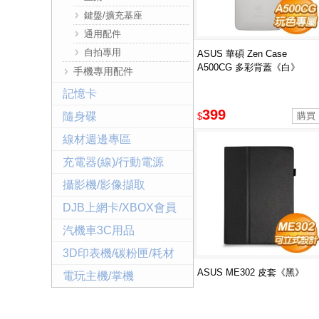
鍵盤/擴充基座
通用配件
自拍專用
ASUS 華碩 Zen Case
A500CG 多彩背蓋《白》
手機專用配件
記憶卡
399
隨身碟
$
線材週邊專區
充電器(線)/行動電源
攝影機/影像擷取
DJB上網卡/XBOX會員
汽機車3C用品
3D印表機/碳粉匣/耗材
ASUS ME302 皮套《黑》
電玩主機/掌機