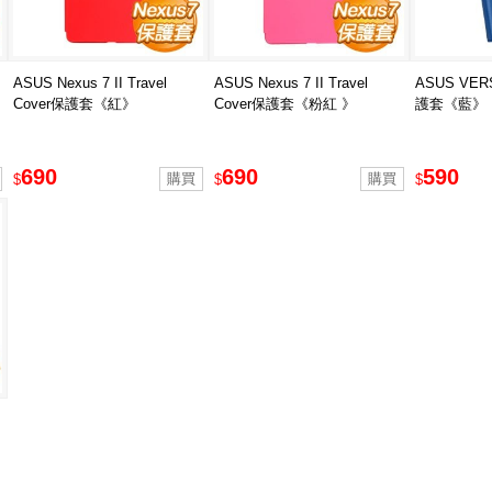
ASUS Nexus 7 II Travel
ASUS Nexus 7 II Travel
ASUS VER
Cover保護套《紅》
Cover保護套《粉紅 》
護套《藍》
690
690
590
$
$
$