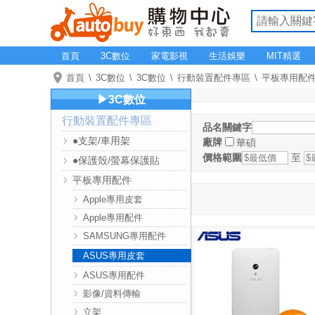
首頁
3C數位
家電影視
生活娛樂
MIT精選
首頁
3C數位
3C數位
行動裝置配件專區
平板專用配
▶3C數位
行動裝置配件專區
品名關鍵字
●支架/車用架
廠牌
華碩
價格範圍
至
●保護殼/螢幕保護貼
平板專用配件
Apple專用皮套
Apple專用配件
SAMSUNG專用配件
ASUS專用皮套
ASUS專用配件
影像/資料傳輸
立架