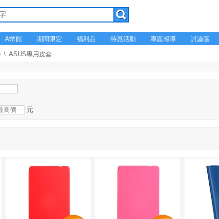
A幣館
期間限定
福利品
特惠活動
專題報導
討論區
件
ASUS專用皮套
元