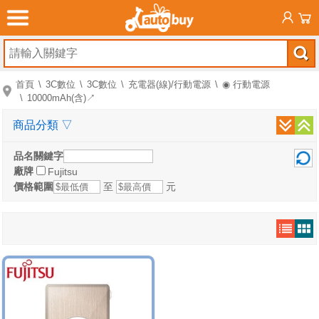
首頁
3C數位
3C數位
充電器(線)/行動電源
◉ 行動電源
10000mAh(含)↗
商品分類
▽
品名關鍵字
廠牌
Fujitsu
價格範圍
至
元