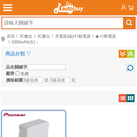
首頁
3C數位
3C數位
充電器(線)/行動電源
◉ 行動電源
5000mAh(含)↘
商品分類
▽
品名關鍵字
廠牌
先鋒
價格範圍
至
元