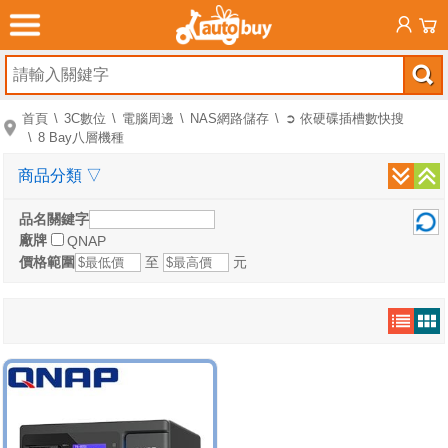
首頁
3C數位
電腦周邊
NAS網路儲存
➲ 依硬碟插槽數快搜
8 Bay八層機種
商品分類
▽
品名關鍵字
廠牌
QNAP
價格範圍
至
元