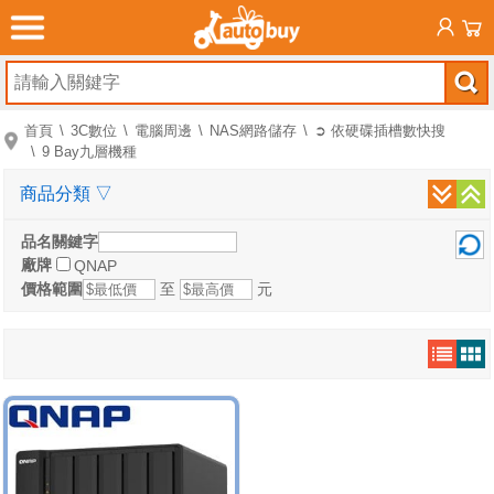
首頁
3C數位
電腦周邊
NAS網路儲存
➲ 依硬碟插槽數快搜
9 Bay九層機種
商品分類
▽
品名關鍵字
廠牌
QNAP
價格範圍
至
元