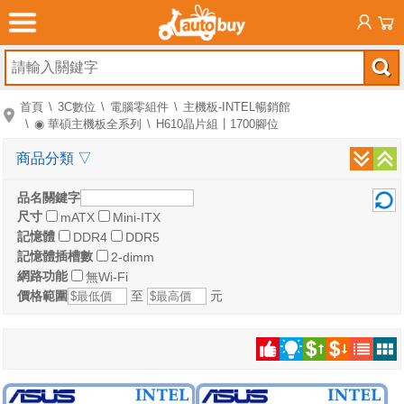
首頁
3C數位
電腦零組件
主機板-INTEL暢銷館
◉ 華碩主機板全系列
H610晶片組┃1700腳位
商品分類
▽
品名關鍵字
尺寸
mATX
Mini-ITX
記憶體
DDR4
DDR5
記憶體插槽數
2-dimm
網路功能
無Wi-Fi
價格範圍
至
元