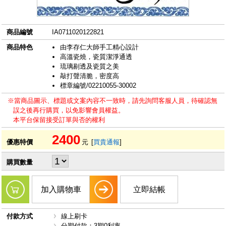
商品編號
IA0711020122821
商品特色
由李存仁大師手工精心設計
高溫瓷燒，瓷質潔淨通透
琉璃剔透及瓷質之美
敲打聲清脆，密度高
標章編號/02210055-30002
※當商品圖示、標題或文案內容不一致時，請先詢問客服人員，待確認無
誤之後再行購買，以免影響會員權益。
本平台保留接受訂單與否的權利
2400
優惠特價
元
[
買貴通報
]
購買數量
加入購物車
立即結帳
付款方式
線上刷卡
分期付款：3期0利率