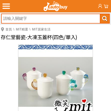
首頁
MIT精選
MIT居家生活
存仁堂藝瓷-大凍玉蓋杯(四色/單入)