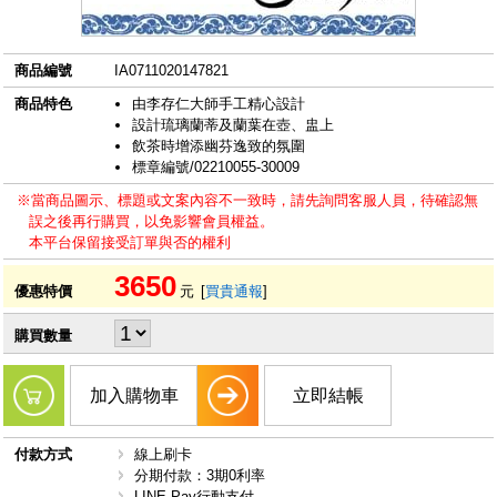
商品編號
IA0711020147821
商品特色
由李存仁大師手工精心設計
設計琉璃蘭蒂及蘭葉在壺、盅上
飲茶時增添幽芬逸致的氛圍
標章編號/02210055-30009
※當商品圖示、標題或文案內容不一致時，請先詢問客服人員，待確認無
誤之後再行購買，以免影響會員權益。
本平台保留接受訂單與否的權利
3650
優惠特價
元
[
買貴通報
]
購買數量
加入購物車
立即結帳
付款方式
線上刷卡
分期付款：3期0利率
LINE Pay行動支付