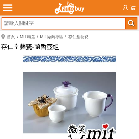
首頁
MIT精選
MIT廠商專區
存仁堂藝瓷
存仁堂藝瓷-蘭香壺組