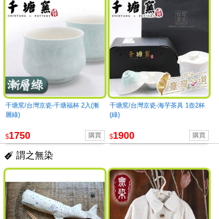
千塘窯/台灣京瓷-千塘福杯 2入(漸
千塘窯/台灣京瓷-海芋茶具 1壺2杯
層綠)
(綠)
1750
1900
$
$
謂之無染