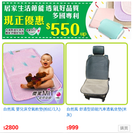
自然風 嬰兒床空氣軟墊(粉紅/1入)
自然風 舒適型節能汽車透氣坐墊(米
灰)
2800
999
$
$