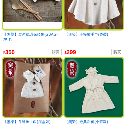
【無染】遨游鯨環保筷袋(GBAG-
【無染】斗篷擦手巾(袋裝)
25-1)
350
299
$
$
【無染】斗篷擦手巾(禮盒裝)
【無染】經典浴袍(小孩款)