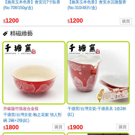
【施美玉本色香】會安沉7寸臥香
【施美玉本色香】會安水沉微盤香
(No:708/150g/盒)
(No:310/48片/盒)
1200
1200
$
$
精磁緻藝
升級版竹筷改合金筷
千塘窯/台灣京瓷-千塘茶具 1壺2杯
(紅)
千塘窯/台灣京瓷-釉之花絮 情人對
碗 2碗+2筷(紅)
1800
1900
$
$