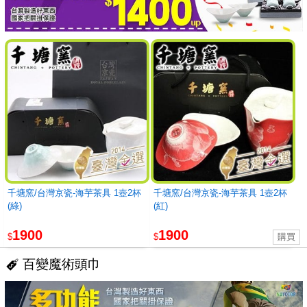
千塘窯/台灣京瓷-海芋茶具 1壺2杯
千塘窯/台灣京瓷-海芋茶具 1壺2杯
(綠)
(紅)
1900
1900
$
$
百變魔術頭巾