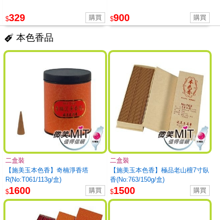
329
900
$
$
本色香品
二盒裝
二盒裝
【施美玉本色香】奇楠淨香塔
【施美玉本色香】極品老山檀7寸臥
R(No:T061/113g/盒)
香(No:763/150g/盒)
1600
1500
$
$