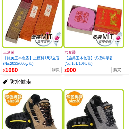
三盒裝
六盒裝
【施美玉本色香】上檀料1尺3立香
【施美玉本色香】沉檀料環香
(No:2033/600g/盒)
(No:151/10片/盒)
1080
900
$
$
防水健走