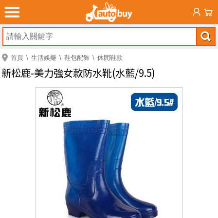
首頁
生活娛樂
鞋包配飾
休閒鞋款
新松鹿-美力強女款防水靴(水藍/9.5)