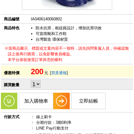
商品編號
IA0406140060802
商品特色
防水抗滑，粗紋路設計，增加抗滑功效
可當雨靴和工作鞋
台灣製造 環保材質
※當商品圖示、標題或文案內容不一致時，請先詢問客服人員，待確認無
誤之後再行購買，以免影響會員權益。
本平台保留接受訂單與否的權利
200
優惠特價
元
[
買貴通報
]
購買數量
加入購物車
立即結帳
付款方式
線上刷卡
分期付款：3期0利率
LINE Pay行動支付