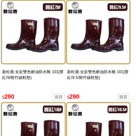
新松鹿-女款雙色耐油防水靴 101(寶
新松鹿-女款雙色耐油防水靴 101(寶
紅/9/附竹碳鞋墊)
紅/9.5/附竹碳鞋墊)
290
290
$
$