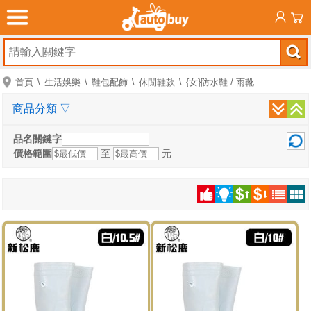
首頁
生活娛樂
鞋包配飾
休閒鞋款
{女}防水鞋 / 雨靴
商品分類
▽
品名關鍵字
價格範圍
至
元