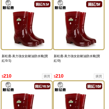
新松鹿-美力強女款耐油防水靴(寶
新松鹿-美力強女款耐油防水靴(寶
紅/9.5)
紅/9)
210
210
$
$