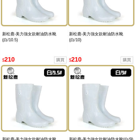
新松鹿-美力強女款耐油防水靴
新松鹿-美力強女款耐油防水靴
(白/10.5)
(白/10)
210
210
$
$
新松鹿-美力強女款耐油防水靴
新松鹿-美力強女款耐油防水靴(白/9)