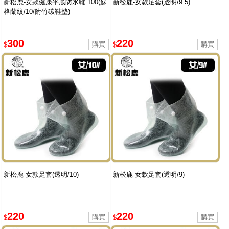
新松鹿-女款健康平底防水靴 100(蘇
新松鹿-女款足套(透明/9.5)
格蘭紋/10/附竹碳鞋墊)
300
220
$
$
新松鹿-女款足套(透明/10)
新松鹿-女款足套(透明/9)
220
220
$
$