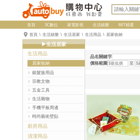
首頁
3C數位
家電影視
生活娛樂
MIT精選
首頁
生活娛樂
生活居家
生活用品
居家收納
▶生活居家
生活用品
品名關鍵字
居家收納
價格範圍
至
銀髮族用品
宗教文物
五金工具
生活雜物
手機平板周邊
時尚藝術壁貼
廚房用品
清潔用品