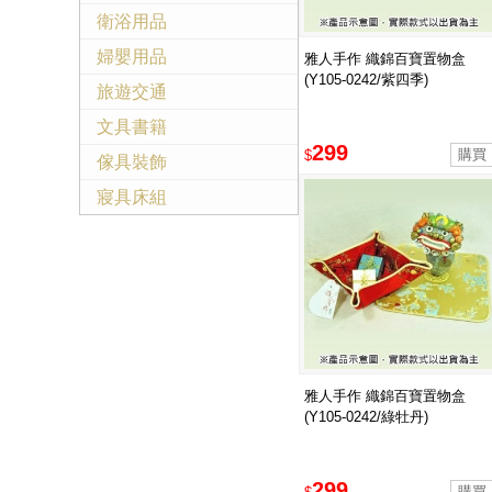
衛浴用品
婦嬰用品
雅人手作 織錦百寶置物盒
(Y105-0242/紫四季)
旅遊交通
文具書籍
299
$
傢具裝飾
寢具床組
雅人手作 織錦百寶置物盒
(Y105-0242/綠牡丹)
299