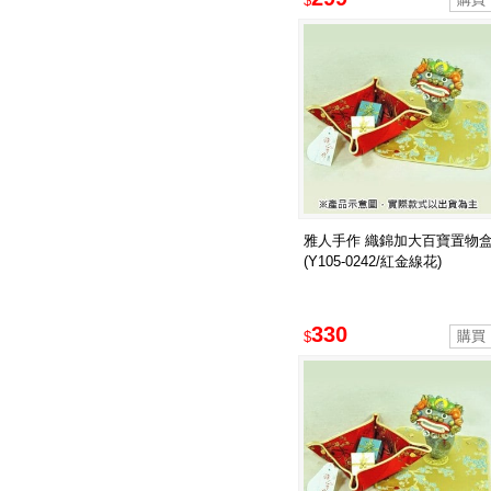
$
雅人手作 織錦加大百寶置物
(Y105-0242/紅金線花)
330
$