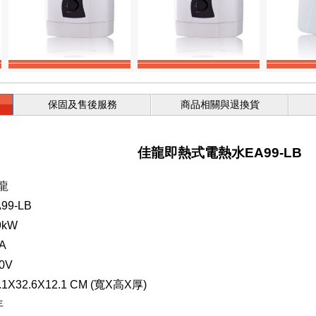
保固及售後服務
商品相關與退換貨
佳龍即熱式電熱水EA99-LB
龍
99-LB
9kW
A
0V
.1X32.6X12.1 CM (寬X高X厚)
年