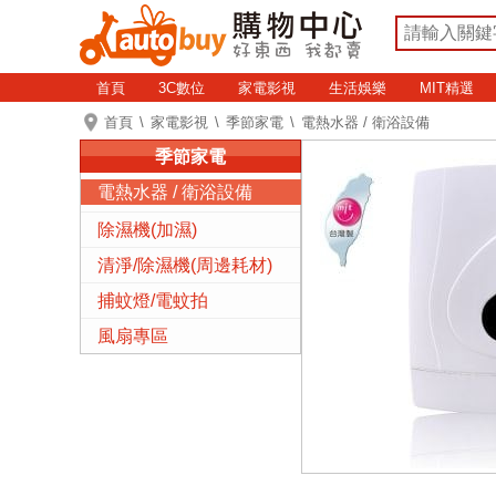
首頁
3C數位
家電影視
生活娛樂
MIT精選
首頁
家電影視
季節家電
電熱水器 / 衛浴設備
季節家電
電熱水器 / 衛浴設備
除濕機(加濕)
清淨/除濕機(周邊耗材)
捕蚊燈/電蚊拍
風扇專區