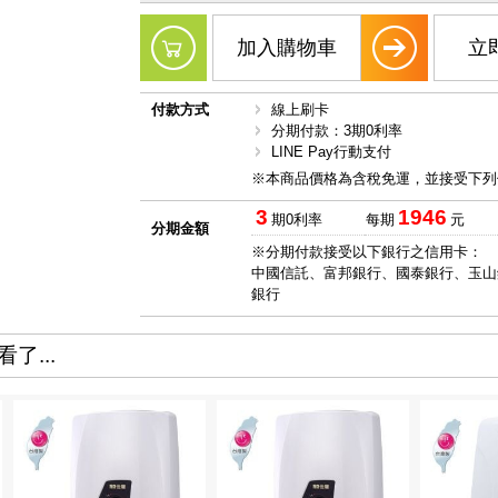
加入購物車
立
付款方式
線上刷卡
分期付款：3期0利率
LINE Pay行動支付
※本商品價格為含稅免運，並接受下列
3
1946
期0利率
每期
元
分期金額
※分期付款接受以下銀行之信用卡：
中國信託、富邦銀行、國泰銀行、玉山
銀行
了...