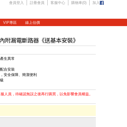
會員登入
註冊會員
客服中心
購物車(
0
)
加入
VIP專區
線上估價
器 內附漏電斷路器《送基本安裝》
燒產生異常
應配合安裝
管，安全保障、簡潔便利
等級
客服人員，待確認無誤之後再行購買，以免影響會員權益。