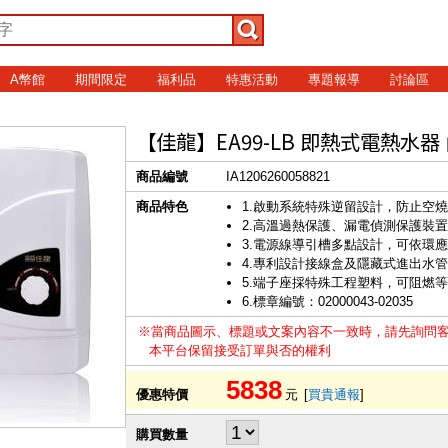
A幣館
期間限定
福利品
特惠活動
專題報導
討論區
【佳龍】EA99-LB 即熱式電熱水
商品編號
IA1206260058821
商品特色
1.啟動系統特殊逆留設計，防止空
2.高溫過熱保護、漏電偵測保護裝置
3.電源線導引槽多點設計，可依環
4.專利設計接線盒及隱藏式進出水
5.端子座採特殊工程塑料，可阻燃
6.標章編號：02000043-02035
※當商品圖示、標題或文案內容不一致時，請先詢問
本平台保留接受訂單與否的權利
5838
優惠特價
元
[
買貴通報
]
購買數量