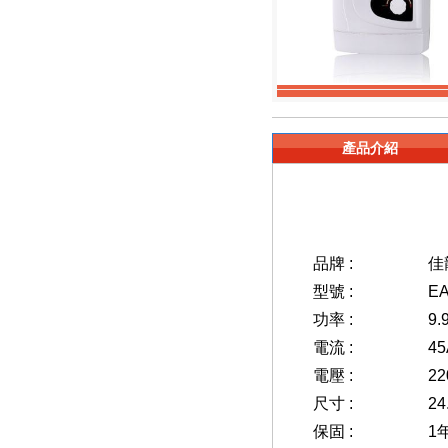
產品介紹
品牌 :
佳
型號 :
EA
功率 :
9.
電流 :
45
電壓 :
22
尺寸 :
24
保固 :
1