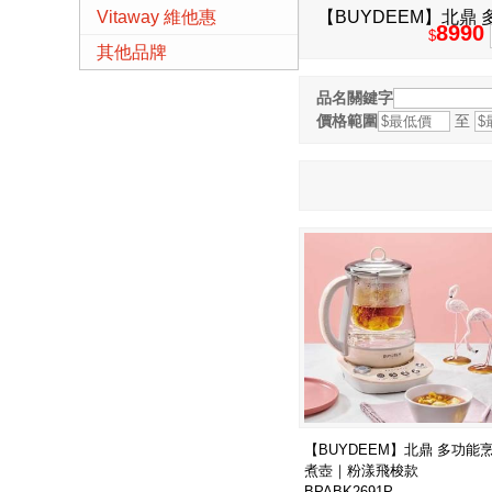
Vitaway 維他惠
【BUYDEEM】北鼎
8990
$
配)
其他品牌
品名關鍵字
價格範圍
至
【BUYDEEM】北鼎 多功能
煮壺｜粉漾飛梭款
BPABK2691P