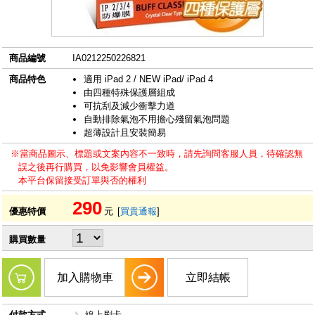
商品編號
IA0212250226821
商品特色
適用 iPad 2 / NEW iPad/ iPad 4
由四種特殊保護層組成
可抗刮及減少衝擊力道
自動排除氣泡不用擔心殘留氣泡問題
超薄設計且安裝簡易
※當商品圖示、標題或文案內容不一致時，請先詢問客服人員，待確認無
誤之後再行購買，以免影響會員權益。
本平台保留接受訂單與否的權利
290
優惠特價
元
[
買貴通報
]
購買數量
加入購物車
立即結帳
付款方式
線上刷卡