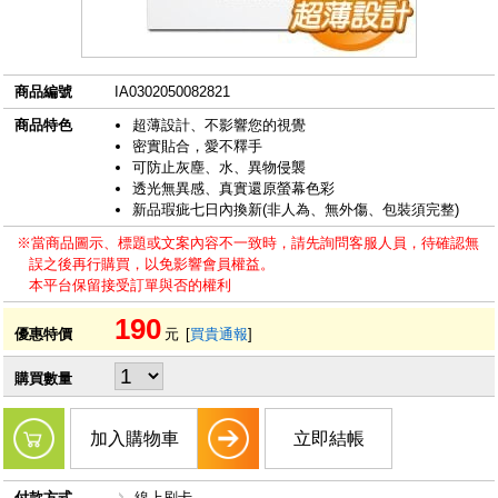
商品編號
IA0302050082821
商品特色
超薄設計、不影響您的視覺
密實貼合，愛不釋手
可防止灰塵、水、異物侵襲
透光無異感、真實還原螢幕色彩
新品瑕疵七日內換新(非人為、無外傷、包裝須完整)
※當商品圖示、標題或文案內容不一致時，請先詢問客服人員，待確認無
誤之後再行購買，以免影響會員權益。
本平台保留接受訂單與否的權利
190
優惠特價
元
[
買貴通報
]
購買數量
加入購物車
立即結帳
付款方式
線上刷卡