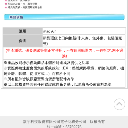
適用
iPad Air
新品瑕疵七日內換新(非人為、無外傷、包裝須完
保固
整)
(生產測試、研發測試等非正常使用，不在保固範圍內，一經拆封.恕不退
換)
※產品效能標示僅為商品本體所能達成及提供之功率
※實際傳輸速度會因您的系統效能（EX：整體網路環境、網路供應商、機
房距離、軟體、使用方式...）而有所不同
※所有配件皆以原廠實際出貨所附配件為準
※以上規格資料若有任何錯誤或原廠更動，以原廠所公佈資料為準
歆宇科技股份有限公司電子商務分公司 版權所有
統一編號：53769276