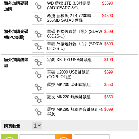
額外加購硬碟
WD 藍標 1TB 3.5吋硬碟
$3590
(WD10EARZ-3Y)
加購
希捷 新梭魚 2TB 7200轉
$4590
256MB SATA3 硬碟
額外加購光碟
華碩 外接燒錄器《黑》(SDRW-
$599
08D2S-U)
機(PC專屬)
華碩 外接燒錄器《白》(SDRW-
$599
08D2S-U)
額外加購鍵鼠
富鈞 XK-100 USB鍵鼠組
$199
組
華碩 U2000 USB鍵鼠組
$399
(COPILOT鍵)
羅技 MK200 USB鍵鼠組
$550
羅技 MK220 無線鍵鼠組
$550
羅技 MK295 無線靜音鍵鼠組-石
$899
墨灰
購買數量