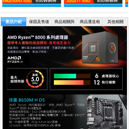
產品介紹
保固及售後
商品相關與
商品運送相
其他相關
服務
退換貨
關