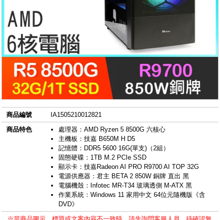
商品編號
IA1505210012821
商品特色
處理器：AMD Ryzen 5 8500G 六核心
主機板：技嘉 B650M H D5
記憶體：DDR5 5600 16G(單支)（2組）
固態硬碟：1TB M.2 PCIe SSD
顯示卡：技嘉Radeon AI PRO R9700 AI TOP 32G
電源供應器：君主 BETA 2 850W 銅牌 直出 黑
電腦機殼：Infotec MR-T34 玻璃透側 M-ATX 黑
作業系統：Windows 11 家用中文 64位元隨機版《含
DVD》
※當商品圖示、標題或文案內容不一致時，請先詢問客服人員，待確認無