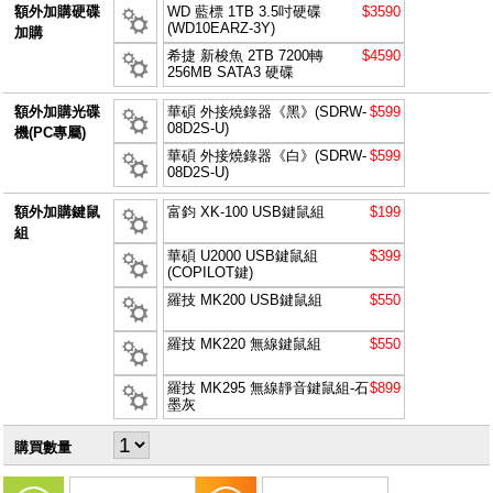
額外加購硬碟
WD 藍標 1TB 3.5吋硬碟
$3590
(WD10EARZ-3Y)
加購
希捷 新梭魚 2TB 7200轉
$4590
256MB SATA3 硬碟
額外加購光碟
華碩 外接燒錄器《黑》(SDRW-
$599
08D2S-U)
機(PC專屬)
華碩 外接燒錄器《白》(SDRW-
$599
08D2S-U)
額外加購鍵鼠
富鈞 XK-100 USB鍵鼠組
$199
組
華碩 U2000 USB鍵鼠組
$399
(COPILOT鍵)
羅技 MK200 USB鍵鼠組
$550
羅技 MK220 無線鍵鼠組
$550
羅技 MK295 無線靜音鍵鼠組-石
$899
墨灰
購買數量