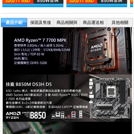
產品介紹
保固及售後
商品相關與
商品運送相
其他相關
服務
退換貨
關