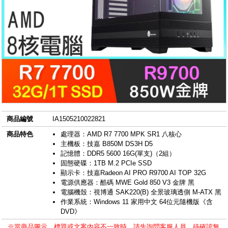
商品編號
IA1505210022821
商品特色
處理器：AMD R7 7700 MPK SR1 八核心
主機板：技嘉 B850M DS3H D5
記憶體：DDR5 5600 16G(單支)（2組）
固態硬碟：1TB M.2 PCIe SSD
顯示卡：技嘉Radeon AI PRO R9700 AI TOP 32G
電源供應器：酷碼 MWE Gold 850 V3 金牌 黑
電腦機殼：視博通 SAK220(B) 全景玻璃透側 M-ATX 黑
作業系統：Windows 11 家用中文 64位元隨機版《含
DVD》
※當商品圖示、標題或文案內容不一致時，請先詢問客服人員，待確認無