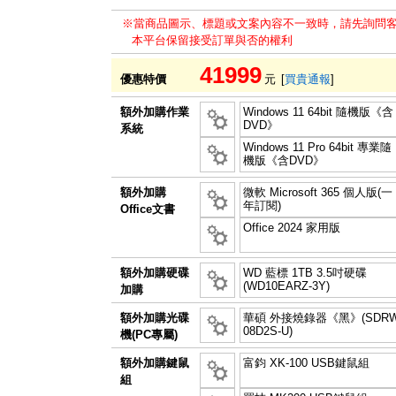
※當商品圖示、標題或文案內容不一致時，請先詢問
本平台保留接受訂單與否的權利
41999
優惠特價
元
[
買貴通報
]
額外加購作業
Windows 11 64bit 隨機版《含
DVD》
系統
Windows 11 Pro 64bit 專業隨
機版《含DVD》
額外加購
微軟 Microsoft 365 個人版(一
年訂閱)
Office文書
Office 2024 家用版
額外加購硬碟
WD 藍標 1TB 3.5吋硬碟
(WD10EARZ-3Y)
加購
額外加購光碟
華碩 外接燒錄器《黑》(SDRW
08D2S-U)
機(PC專屬)
額外加購鍵鼠
富鈞 XK-100 USB鍵鼠組
組