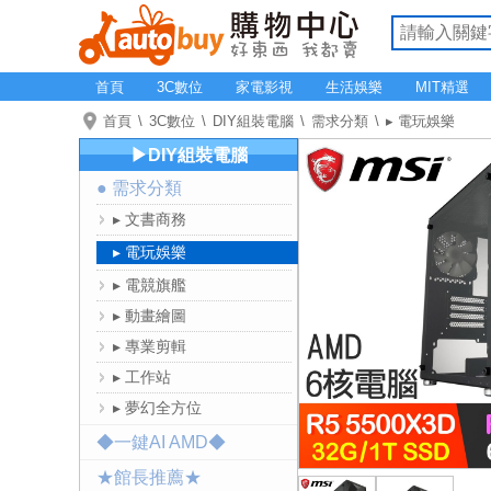
首頁
3C數位
家電影視
生活娛樂
MIT精選
首頁
3C數位
DIY組裝電腦
需求分類
▸ 電玩娛樂
▶DIY組裝電腦
● 需求分類
▸ 文書商務
▸ 電玩娛樂
▸ 電競旗艦
▸ 動畫繪圖
▸ 專業剪輯
▸ 工作站
▸ 夢幻全方位
◆一鍵AI AMD◆
★館長推薦★