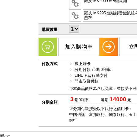
羅技 MK200 USB鍵鼠組
羅技 MK295 無線靜音鍵鼠組-
墨灰
購買數量
加入購物車
立
付款方式
線上刷卡
分期付款：3期0利率
LINE Pay行動支付
門市取貨付款
※本商品價格為含稅免運，並接受下列
3
14000
期0利率
每期
元
分期金額
※分期付款接受以下銀行之信用卡：
中國信託、富邦銀行、國泰銀行、玉山
銀行