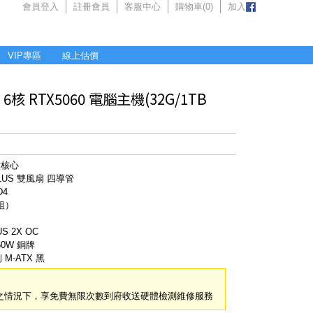
會員登入
註冊會員
客服中心
購物車(
0
)
加入
VIP專區
線上估價
核 RTX5060 電腦主機(32G/1TB
 六核心
LUS 雙風扇 四導管
D4
2組）
S 2X OC
50W 銅牌
 M-ATX 黑
之情況下，享免費無限次數到府收送硬體檢測維修服務