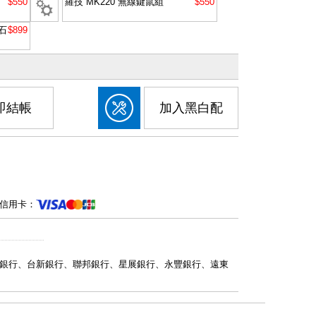
$550
羅技 MK220 無線鍵鼠組
$550
石
$899
即結帳
加入黑白配
信用卡：
銀行、台新銀行、聯邦銀行、星展銀行、永豐銀行、遠東