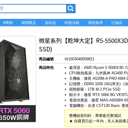
A幣館
期間限定
福利品
特惠活動
專題報導
討論區
微星系列【乾坤大定】R5-5500X3D 6
SSD)
商品編號
IA1503040059821
商品特色
處理器：AMD Ryzen 5 5500X3D
CPU散熱風扇：九州風神 AG400 P
主機板：微星 A520M-A PRO AM4 
記憶體：DDR4 3200 16G(單支)（
固態硬碟：1TB M.2 PCIe SSD
顯示卡：微星 RTX 5060 8G VENTU
電源供應器：微星 MAG A650BN 6
電腦機殼：全漢 CST130 Basic 透側
整機組裝到好，專業級完整測試
★ 自購買日起一年內，非人為損壞