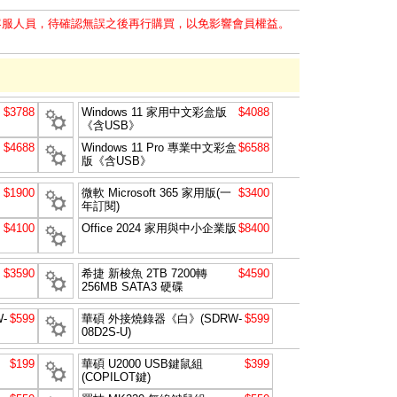
客服人員，待確認無誤之後再行購買，以免影響會員權益。
$3788
Windows 11 家用中文彩盒版
$4088
《含USB》
$4688
Windows 11 Pro 專業中文彩盒
$6588
版《含USB》
$1900
微軟 Microsoft 365 家用版(一
$3400
年訂閱)
$4100
Office 2024 家用與中小企業版
$8400
$3590
希捷 新梭魚 2TB 7200轉
$4590
256MB SATA3 硬碟
-
$599
華碩 外接燒錄器《白》(SDRW-
$599
08D2S-U)
$199
華碩 U2000 USB鍵鼠組
$399
(COPILOT鍵)