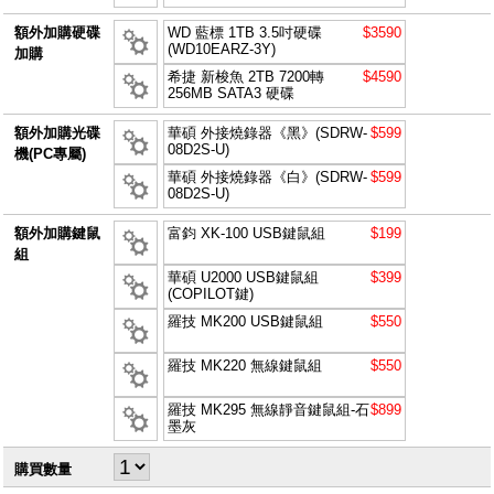
額外加購硬碟
WD 藍標 1TB 3.5吋硬碟
$3590
(WD10EARZ-3Y)
加購
希捷 新梭魚 2TB 7200轉
$4590
256MB SATA3 硬碟
額外加購光碟
華碩 外接燒錄器《黑》(SDRW-
$599
08D2S-U)
機(PC專屬)
華碩 外接燒錄器《白》(SDRW-
$599
08D2S-U)
額外加購鍵鼠
富鈞 XK-100 USB鍵鼠組
$199
組
華碩 U2000 USB鍵鼠組
$399
(COPILOT鍵)
羅技 MK200 USB鍵鼠組
$550
羅技 MK220 無線鍵鼠組
$550
羅技 MK295 無線靜音鍵鼠組-石
$899
墨灰
購買數量