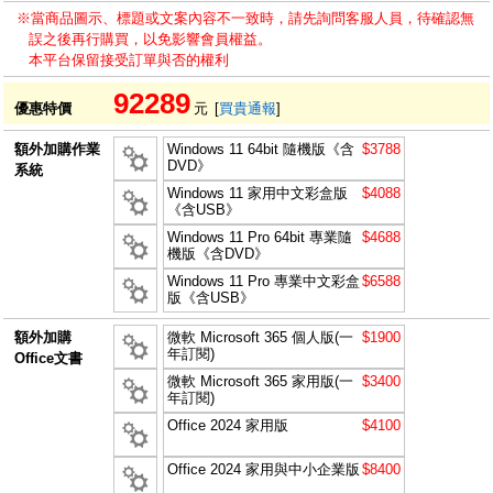
※當商品圖示、標題或文案內容不一致時，請先詢問客服人員，待確認無
誤之後再行購買，以免影響會員權益。
本平台保留接受訂單與否的權利
92289
優惠特價
元
[
買貴通報
]
額外加購作業
Windows 11 64bit 隨機版《含
$3788
DVD》
系統
Windows 11 家用中文彩盒版
$4088
《含USB》
Windows 11 Pro 64bit 專業隨
$4688
機版《含DVD》
Windows 11 Pro 專業中文彩盒
$6588
版《含USB》
額外加購
微軟 Microsoft 365 個人版(一
$1900
年訂閱)
Office文書
微軟 Microsoft 365 家用版(一
$3400
年訂閱)
Office 2024 家用版
$4100
Office 2024 家用與中小企業版
$8400