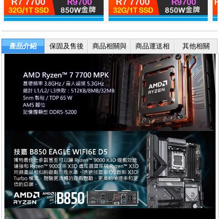
產品介紹
保固及售後
商品相關與
商品運送相
其他相關
服務
退換貨
關