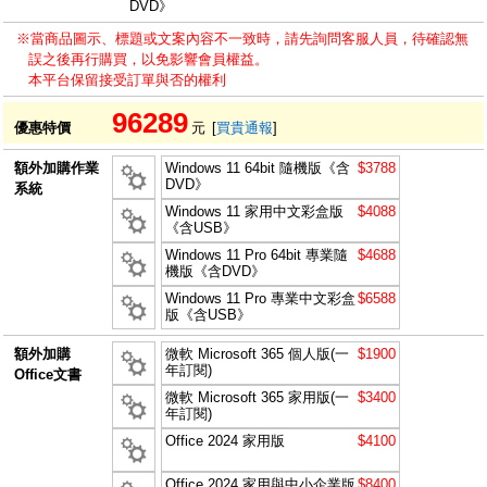
DVD》
※當商品圖示、標題或文案內容不一致時，請先詢問客服人員，待確認無
誤之後再行購買，以免影響會員權益。
本平台保留接受訂單與否的權利
96289
優惠特價
元
[
買貴通報
]
額外加購作業
Windows 11 64bit 隨機版《含
$3788
DVD》
系統
Windows 11 家用中文彩盒版
$4088
《含USB》
Windows 11 Pro 64bit 專業隨
$4688
機版《含DVD》
Windows 11 Pro 專業中文彩盒
$6588
版《含USB》
額外加購
微軟 Microsoft 365 個人版(一
$1900
年訂閱)
Office文書
微軟 Microsoft 365 家用版(一
$3400
年訂閱)
Office 2024 家用版
$4100
Office 2024 家用與中小企業版
$8400