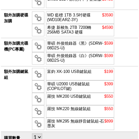
額外加購硬碟
WD 藍標 1TB 3.5吋硬碟
$3590
(WD10EARZ-3Y)
加購
希捷 新梭魚 2TB 7200轉
$4590
256MB SATA3 硬碟
額外加購光碟
華碩 外接燒錄器《黑》(SDRW-
$599
08D2S-U)
機(PC專屬)
華碩 外接燒錄器《白》(SDRW-
$599
08D2S-U)
額外加購鍵鼠
富鈞 XK-100 USB鍵鼠組
$199
組
華碩 U2000 USB鍵鼠組
$399
(COPILOT鍵)
羅技 MK200 USB鍵鼠組
$550
羅技 MK220 無線鍵鼠組
$550
羅技 MK295 無線靜音鍵鼠組-石
$899
墨灰
購買數量