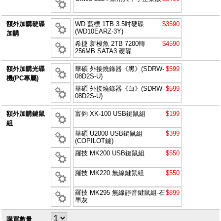
額外加購硬碟
WD 藍標 1TB 3.5吋硬碟
$3590
(WD10EARZ-3Y)
加購
希捷 新梭魚 2TB 7200轉
$4590
256MB SATA3 硬碟
額外加購光碟
華碩 外接燒錄器《黑》(SDRW-
$599
08D2S-U)
機(PC專屬)
華碩 外接燒錄器《白》(SDRW-
$599
08D2S-U)
額外加購鍵鼠
富鈞 XK-100 USB鍵鼠組
$199
組
華碩 U2000 USB鍵鼠組
$399
(COPILOT鍵)
羅技 MK200 USB鍵鼠組
$550
羅技 MK220 無線鍵鼠組
$550
羅技 MK295 無線靜音鍵鼠組-石
$899
墨灰
購買數量