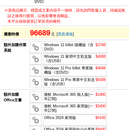
DVD》
※當商品圖示、標題或文案內容不一致時，請先詢問客服人員，待確認無
誤之後再行購買，以免影響會員權益。
本平台保留接受訂單與否的權利
96689
優惠特價
元
[
買貴通報
]
額外加購作業
Windows 11 64bit 隨機版《含
$3788
DVD》
系統
Windows 11 家用中文彩盒版
$4088
《含USB》
Windows 11 Pro 64bit 專業隨
$4688
機版《含DVD》
Windows 11 Pro 專業中文彩盒
$6588
版《含USB》
額外加購
微軟 Microsoft 365 個人版(一
$1900
年訂閱)
Office文書
微軟 Microsoft 365 家用版(一
$3400
年訂閱)
Office 2024 家用版
$4100
Office 2024 家用與中小企業版
$8400