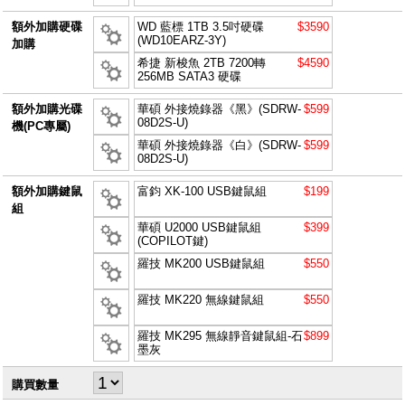
額外加購硬碟
WD 藍標 1TB 3.5吋硬碟
$3590
(WD10EARZ-3Y)
加購
希捷 新梭魚 2TB 7200轉
$4590
256MB SATA3 硬碟
額外加購光碟
華碩 外接燒錄器《黑》(SDRW-
$599
08D2S-U)
機(PC專屬)
華碩 外接燒錄器《白》(SDRW-
$599
08D2S-U)
額外加購鍵鼠
富鈞 XK-100 USB鍵鼠組
$199
組
華碩 U2000 USB鍵鼠組
$399
(COPILOT鍵)
羅技 MK200 USB鍵鼠組
$550
羅技 MK220 無線鍵鼠組
$550
羅技 MK295 無線靜音鍵鼠組-石
$899
墨灰
購買數量