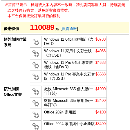
※當商品圖示、標題或文案內容不一致時，請先詢問客服人員，待確認無
誤之後再行購買，以免影響會員權益。
本平台保留接受訂單與否的權利
110089
優惠特價
元
[
買貴通報
]
額外加購作業
Windows 11 64bit 隨機版《含
$3788
DVD》
系統
Windows 11 家用中文彩盒版
$4088
《含USB》
Windows 11 Pro 64bit 專業隨
$4688
機版《含DVD》
Windows 11 Pro 專業中文彩盒
$6588
版《含USB》
額外加購
微軟 Microsoft 365 個人版(一
$1900
年訂閱)
Office文書
微軟 Microsoft 365 家用版(一
$3400
年訂閱)
Office 2024 家用版
$4100
Office 2024 家用與中小企業版
$8400