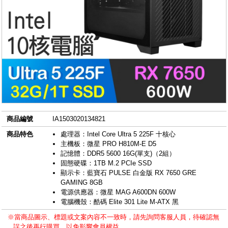
商品編號
IA1503020134821
商品特色
處理器：Intel Core Ultra 5 225F 十核心
主機板：微星 PRO H810M-E D5
記憶體：DDR5 5600 16G(單支)（2組）
固態硬碟：1TB M.2 PCIe SSD
顯示卡：藍寶石 PULSE 白金版 RX 7650 GRE
GAMING 8GB
電源供應器：微星 MAG A600DN 600W
電腦機殼：酷碼 Elite 301 Lite M-ATX 黑
※當商品圖示、標題或文案內容不一致時，請先詢問客服人員，待確認無
誤之後再行購買，以免影響會員權益。