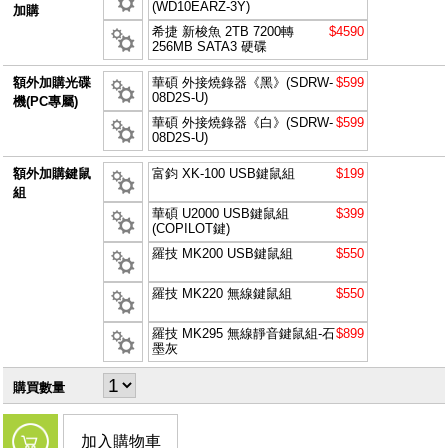
(WD10EARZ-3Y)
加購
希捷 新梭魚 2TB 7200轉
$4590
256MB SATA3 硬碟
額外加購光碟
華碩 外接燒錄器《黑》(SDRW-
$599
08D2S-U)
機(PC專屬)
華碩 外接燒錄器《白》(SDRW-
$599
08D2S-U)
額外加購鍵鼠
富鈞 XK-100 USB鍵鼠組
$199
組
華碩 U2000 USB鍵鼠組
$399
(COPILOT鍵)
羅技 MK200 USB鍵鼠組
$550
羅技 MK220 無線鍵鼠組
$550
羅技 MK295 無線靜音鍵鼠組-石
$899
墨灰
購買數量
加入購物車