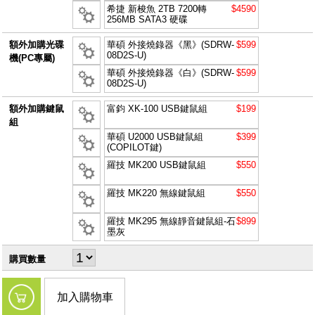
希捷 新梭魚 2TB 7200轉
$4590
256MB SATA3 硬碟
額外加購光碟
華碩 外接燒錄器《黑》(SDRW-
$599
08D2S-U)
機(PC專屬)
華碩 外接燒錄器《白》(SDRW-
$599
08D2S-U)
額外加購鍵鼠
富鈞 XK-100 USB鍵鼠組
$199
組
華碩 U2000 USB鍵鼠組
$399
(COPILOT鍵)
羅技 MK200 USB鍵鼠組
$550
羅技 MK220 無線鍵鼠組
$550
羅技 MK295 無線靜音鍵鼠組-石
$899
墨灰
購買數量
加入購物車