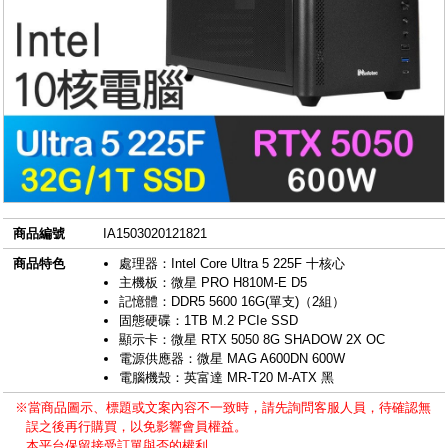
商品編號
IA1503020121821
商品特色
處理器：Intel Core Ultra 5 225F 十核心
主機板：微星 PRO H810M-E D5
記憶體：DDR5 5600 16G(單支)（2組）
固態硬碟：1TB M.2 PCIe SSD
顯示卡：微星 RTX 5050 8G SHADOW 2X OC
電源供應器：微星 MAG A600DN 600W
電腦機殼：英富達 MR-T20 M-ATX 黑
※當商品圖示、標題或文案內容不一致時，請先詢問客服人員，待確認無
誤之後再行購買，以免影響會員權益。
本平台保留接受訂單與否的權利