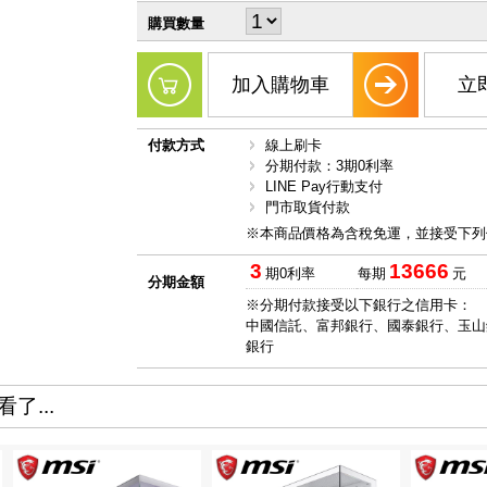
購買數量
加入購物車
立
付款方式
線上刷卡
分期付款：3期0利率
LINE Pay行動支付
門市取貨付款
※本商品價格為含稅免運，並接受下列
3
13666
期0利率
每期
元
分期金額
※分期付款接受以下銀行之信用卡：
中國信託、富邦銀行、國泰銀行、玉山
銀行
了...