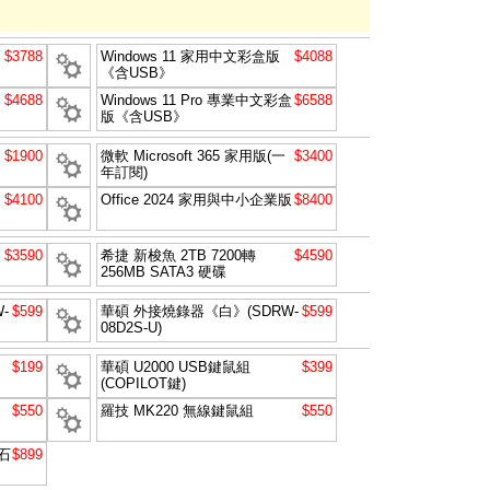
$3788
Windows 11 家用中文彩盒版
$4088
《含USB》
$4688
Windows 11 Pro 專業中文彩盒
$6588
版《含USB》
$1900
微軟 Microsoft 365 家用版(一
$3400
年訂閱)
$4100
Office 2024 家用與中小企業版
$8400
$3590
希捷 新梭魚 2TB 7200轉
$4590
256MB SATA3 硬碟
-
$599
華碩 外接燒錄器《白》(SDRW-
$599
08D2S-U)
$199
華碩 U2000 USB鍵鼠組
$399
(COPILOT鍵)
$550
羅技 MK220 無線鍵鼠組
$550
石
$899