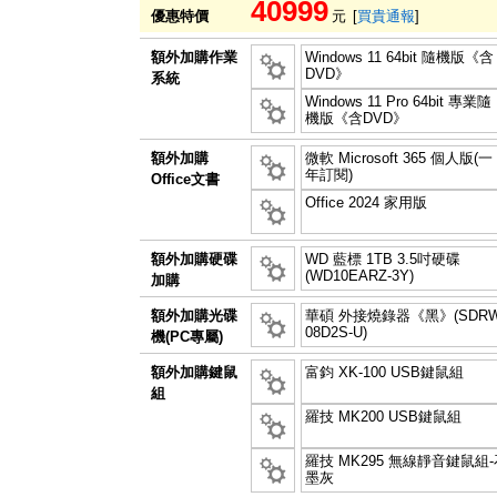
40999
優惠特價
元
[
買貴通報
]
額外加購作業
Windows 11 64bit 隨機版《含
DVD》
系統
Windows 11 Pro 64bit 專業隨
機版《含DVD》
額外加購
微軟 Microsoft 365 個人版(一
年訂閱)
Office文書
Office 2024 家用版
額外加購硬碟
WD 藍標 1TB 3.5吋硬碟
(WD10EARZ-3Y)
加購
額外加購光碟
華碩 外接燒錄器《黑》(SDRW
08D2S-U)
機(PC專屬)
額外加購鍵鼠
富鈞 XK-100 USB鍵鼠組
組
羅技 MK200 USB鍵鼠組
羅技 MK295 無線靜音鍵鼠組-
墨灰