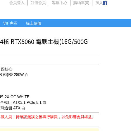
會員登入
註冊會員
客服中心
購物車(
0
)
加入
VIP專區
線上估價
4核 RTX5060 電腦主機(16G/500G
F 十四核心
 6導管 280W 白
S 2X OC WHITE
組 ATX3.1 PCIe 5.1 白
玻璃透側 ATX 白
客服人員，待確認無誤之後再行購買，以免影響會員權益。