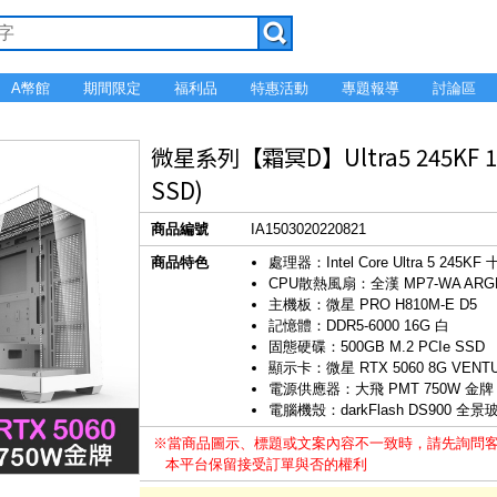
A幣館
期間限定
福利品
特惠活動
專題報導
討論區
微星系列【霜冥D】Ultra5 245KF 1
SSD)
商品編號
IA1503020220821
商品特色
處理器：Intel Core Ultra 5 245K
CPU散熱風扇：全漢 MP7-WA ARGB
主機板：微星 PRO H810M-E D5
記憶體：DDR5-6000 16G 白
固態硬碟：500GB M.2 PCIe SSD
顯示卡：微星 RTX 5060 8G VENTU
電源供應器：大飛 PMT 750W 金牌 全模
電腦機殼：darkFlash DS900 全景
※當商品圖示、標題或文案內容不一致時，請先詢問
本平台保留接受訂單與否的權利