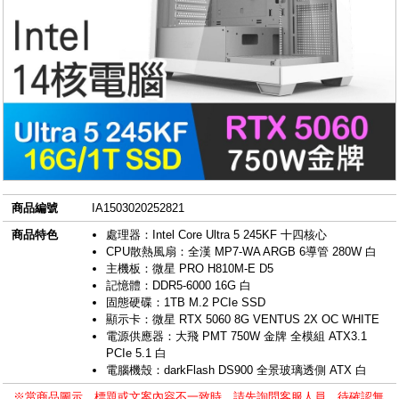
商品編號
IA1503020252821
商品特色
處理器：Intel Core Ultra 5 245KF 十四核心
CPU散熱風扇：全漢 MP7-WA ARGB 6導管 280W 白
主機板：微星 PRO H810M-E D5
記憶體：DDR5-6000 16G 白
固態硬碟：1TB M.2 PCIe SSD
顯示卡：微星 RTX 5060 8G VENTUS 2X OC WHITE
電源供應器：大飛 PMT 750W 金牌 全模組 ATX3.1
PCIe 5.1 白
電腦機殼：darkFlash DS900 全景玻璃透側 ATX 白
※當商品圖示、標題或文案內容不一致時，請先詢問客服人員，待確認無