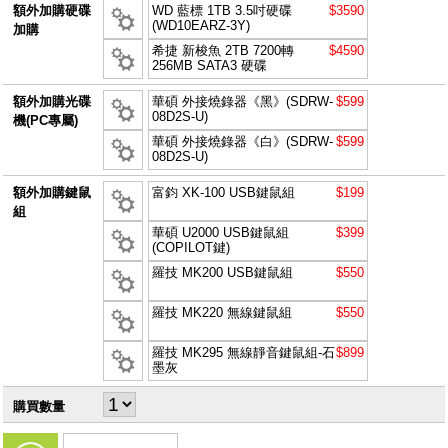
額外加購硬碟
WD 藍標 1TB 3.5吋硬碟
$3590
(WD10EARZ-3Y)
加購
希捷 新梭魚 2TB 7200轉
$4590
256MB SATA3 硬碟
額外加購光碟
華碩 外接燒錄器《黑》(SDRW-
$599
08D2S-U)
機(PC專屬)
華碩 外接燒錄器《白》(SDRW-
$599
08D2S-U)
額外加購鍵鼠
富鈞 XK-100 USB鍵鼠組
$199
組
華碩 U2000 USB鍵鼠組
$399
(COPILOT鍵)
羅技 MK200 USB鍵鼠組
$550
羅技 MK220 無線鍵鼠組
$550
羅技 MK295 無線靜音鍵鼠組-石
$899
墨灰
購買數量