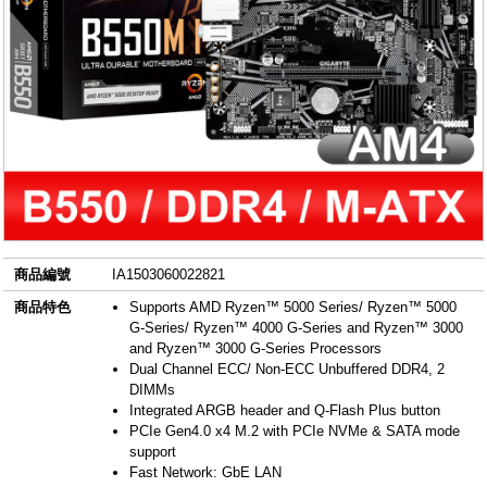
商品編號
IA1503060022821
商品特色
Supports AMD Ryzen™ 5000 Series/ Ryzen™ 5000
G-Series/ Ryzen™ 4000 G-Series and Ryzen™ 3000
and Ryzen™ 3000 G-Series Processors​
Dual Channel ECC/ Non-ECC Unbuffered DDR4, 2
DIMMs​
Integrated ARGB header and Q-Flash Plus button
PCIe Gen4.0 x4 M.2 with PCIe NVMe & SATA mode
support​
Fast Network: GbE LAN