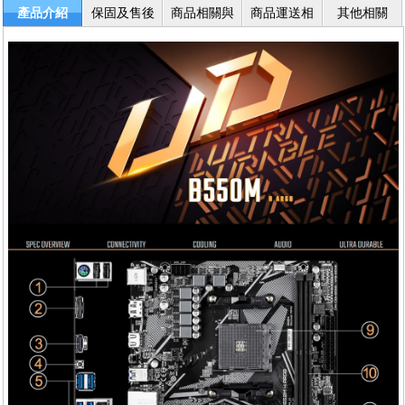
產品介紹
保固及售後
商品相關與
商品運送相
其他相關
服務
退換貨
關