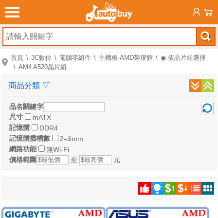
首頁
3C數位
電腦零組件
主機板-AMD榮耀館
◉ 依晶片組選擇
AM4 A520晶片組
商品分類
▽
品名關鍵字
尺寸
mATX
記憶體
DDR4
記憶體插槽數
2-dimm
網路功能
無Wi-Fi
價格範圍
至
元