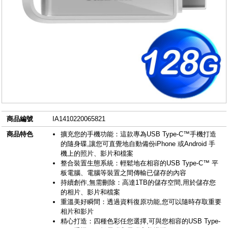
商品編號
IA1410220065821
商品特色
擴充您的手機功能：這款專為USB Type-C™手機打造
的隨身碟,讓您可直覺地自動備份iPhone 或Android 手
機上的照片、影片和檔案
整合裝置生態系統：輕鬆地在相容的USB Type-C™ 平
板電腦、電腦等裝置之間傳輸已儲存的內容
持續創作,無需刪除：高達1TB的儲存空間,用於儲存您
的相片、影片和檔案
重溫美好瞬間：透過資料復原功能,您可以隨時存取重要
相片和影片
精心打造：四種色彩任您選擇,可與您相容的USB Type-