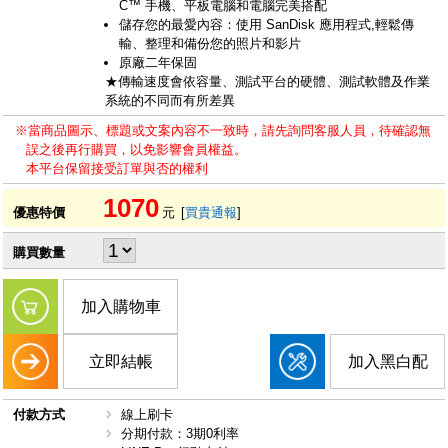
C™ 手機、平板電腦和電腦完美搭配
儲存您的最愛內容：使用 SanDisk 應用程式,輕鬆傳
輸、整理和備份您的照片和影片
原廠二年保固
★傳輸速度會依容量、測試平台的硬體、測試軟體及作業
系統的不同而有所差異
※當商品圖示、標題或文案內容不一致時，請先詢問客服人員，待確認無
誤之後再行購買，以免影響會員權益。
本平台保留接受訂單與否的權利
1070
優惠特價
元
[
買貴通報
]
購買數量
加入購物車
立即結帳
加入黑白配
付款方式
線上刷卡
分期付款：3期0利率