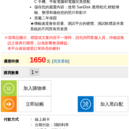
C 手機、平板電腦和電腦完美搭配
儲存您的最愛內容：使用 SanDisk 應用程式,輕鬆傳
輸、整理和備份您的照片和影片
原廠二年保固
★傳輸速度會依容量、測試平台的硬體、測試軟體及作業
系統的不同而有所差異
※當商品圖示、標題或文案內容不一致時，請先詢問客服人員，待確認無
誤之後再行購買，以免影響會員權益。
本平台保留接受訂單與否的權利
1650
優惠特價
元
[
買貴通報
]
購買數量
加入購物車
立即結帳
加入黑白配
付款方式
線上刷卡
分期付款：3期0利率